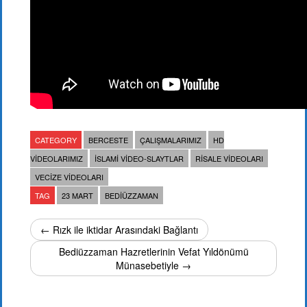
CATEGORY
BERCESTE
ÇALIŞMALARIMIZ
HD
VIDEOLARIMIZ
İSLAMI VIDEO-SLAYTLAR
RISALE VIDEOLARI
VECIZE VIDEOLARI
TAG
23 MART
BEDIÜZZAMAN
← Rızk ile iktidar Arasındaki Bağlantı
Bediüzzaman Hazretlerinin Vefat Yıldönümü
Münasebetiyle →