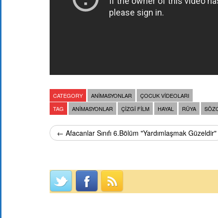
CATEGORY
ANIMASYONLAR
ÇOCUK VIDEOLARI
TAG
ANIMASYONLAR
ÇIZGI FILM
HAYAL
RÜYA
SÖZ
← Afacanlar Sınıfı 6.Bölüm "Yardımlaşmak Güzeldir"