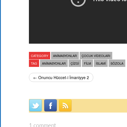
CATEGORY
ANIMASYONLAR
ÇOCUK VIDEOLARI
TAG
ANIMASYONLAR
ÇIZGI
FILM
ISLAMI
SÖZOLA
← Onuncu Hüccet-i İmaniyye 2
1 comment