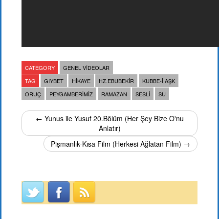
CATEGORY
GENEL VIDEOLAR
TAG
GIYBET
HIKAYE
HZ.EBUBEKIR
KUBBE-I AŞK
ORUÇ
PEYGAMBERIMIZ
RAMAZAN
SESLI
SU
← Yunus ile Yusuf 20.Bölüm (Her Şey Bize O'nu
Anlatır)
Pişmanlık-Kısa Film (Herkesi Ağlatan Film) →