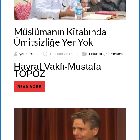
Müslümanın Kitabında
Ümitsizliğe Yer Yok
yönetim
/
10 Ekim 2018
/
Hakikat Çekirdekleri
Hayrat Vakfı-Mustafa
TOPÖZ
READ MORE