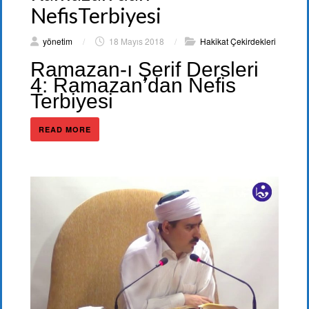
NefisTerbiyesi
yönetim
/
18 Mayıs 2018
/
Hakikat Çekirdekleri
Ramazan-ı Şerif Dersleri
4: Ramazan’dan Nefis
Terbiyesi
READ MORE