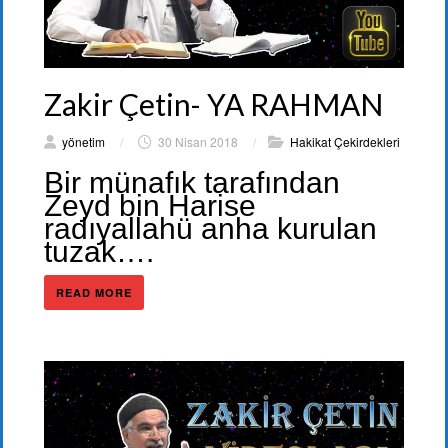
Zakir Çetin- YA RAHMAN
yönetim
/
30 Nisan 2018
/
Hakikat Çekirdekleri
Bir münafık tarafından
Zeyd bin Harise
radıyallahü anha kurulan
tuzak….
READ MORE