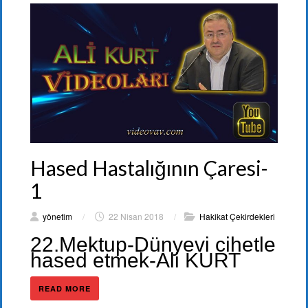
Hased Hastalığının Çaresi-
1
yönetim
/
22 Nisan 2018
/
Hakikat Çekirdekleri
22.Mektup-Dünyevi cihetle
hased etmek-Ali KURT
READ MORE