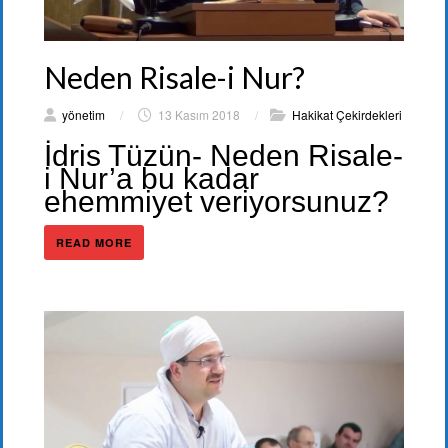
Neden Risale-i Nur?
yönetim
/
13 Kasım 2018
/
Hakikat Çekirdekleri
İdris Tüzün- Neden Risale-
i Nur’a bu kadar
ehemmiyet veriyorsunuz?
READ MORE