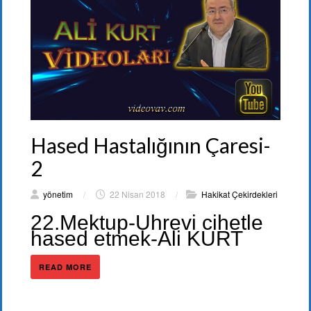
Hased Hastalığının Çaresi-
2
yönetim
/
22 Nisan 2018
/
Hakikat Çekirdekleri
22.Mektup-Uhrevi cihetle
hased etmek-Ali KURT
READ MORE