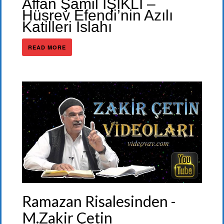
Affan Şamil IŞIKLI –
Hüsrev Efendi’nin Azılı
Katilleri Islahı
READ MORE
Ramazan Risalesinden -
M.Zakir Çetin