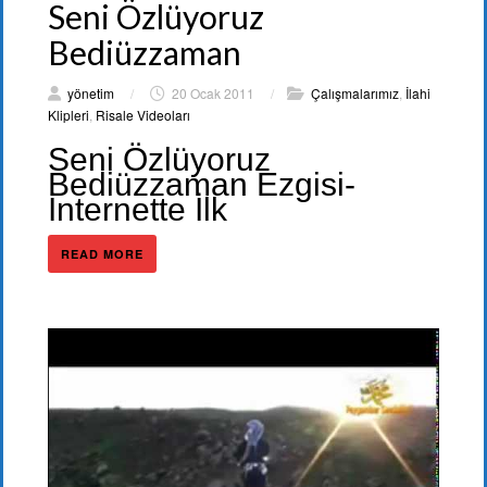
Seni Özlüyoruz
Bediüzzaman
yönetim
/
20 Ocak 2011
/
Çalışmalarımız
,
İlahi
Klipleri
,
Risale Videoları
Seni Özlüyoruz
Bediüzzaman Ezgisi-
İnternette İlk
READ MORE