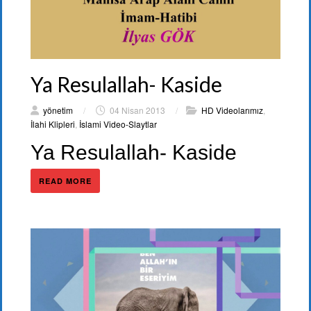
Ya Resulallah- Kaside
yönetim
/
04 Nisan 2013
/
HD Videolarımız
,
İlahi Klipleri
,
İslami Video-Slaytlar
Ya Resulallah- Kaside
READ MORE