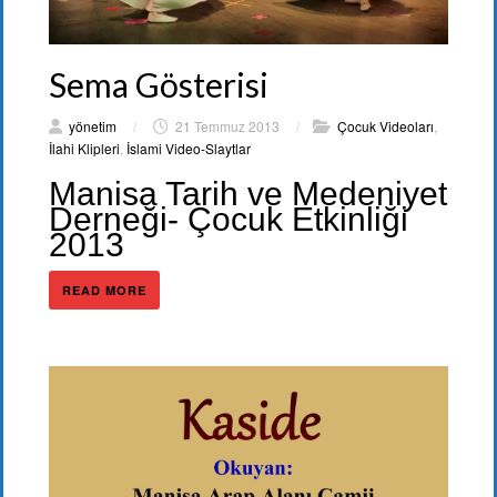
Sema Gösterisi
yönetim
/
21 Temmuz 2013
/
Çocuk Videoları
,
İlahi Klipleri
,
İslami Video-Slaytlar
Manisa Tarih ve Medeniyet
Derneği- Çocuk Etkinliği
2013
READ MORE