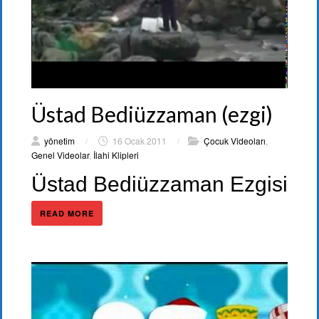
Üstad Bediüzzaman (ezgi)
yönetim
/
16 Ocak 2011
/
Çocuk Videoları
,
Genel Videolar
,
İlahi Klipleri
Üstad Bediüzzaman Ezgisi
READ MORE