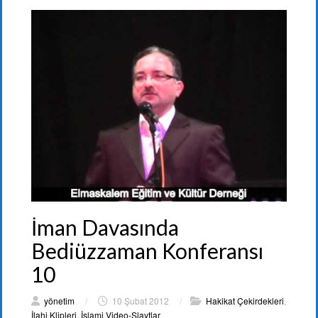
İman Davasında
Bediüzzaman Konferansı
10
yönetim
/
10 Şubat 2012
/
Hakikat Çekirdekleri
,
İlahi Klipleri
,
İslami Video-Slaytlar