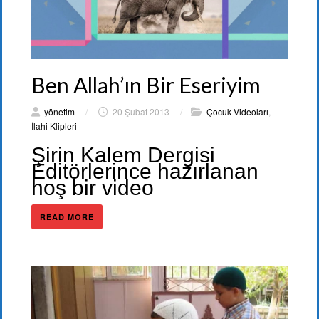
Ben Allah’ın Bir Eseriyim
yönetim
/
20 Şubat 2013
/
Çocuk Videoları
,
İlahi Klipleri
Şirin Kalem Dergisi
Editörlerince hazırlanan
hoş bir video
READ MORE