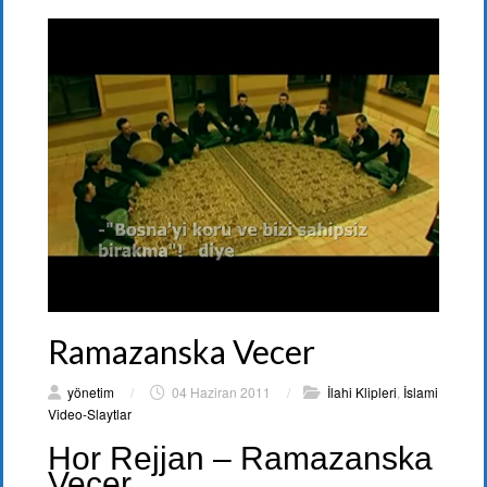
Ramazanska Vecer
yönetim
/
04 Haziran 2011
/
İlahi Klipleri
,
İslami
Video-Slaytlar
Hor Rejjan – Ramazanska
Vecer