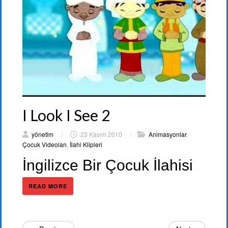
I Look I See 2
yönetim
/
23 Kasım 2010
/
Animasyonlar
,
Çocuk Videoları
,
İlahi Klipleri
İngilizce Bir Çocuk İlahisi
READ MORE