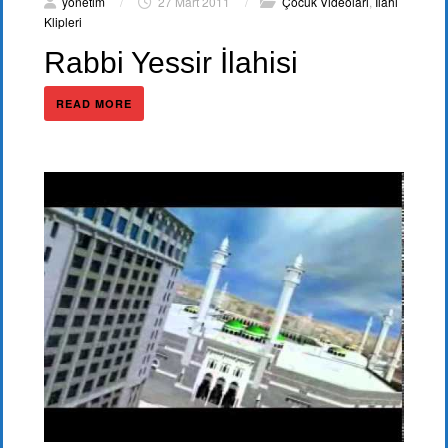
yönetim
/
27 Mart 2011
/
Çocuk Videoları
,
İlahi
Klipleri
Rabbi Yessir İlahisi
READ MORE