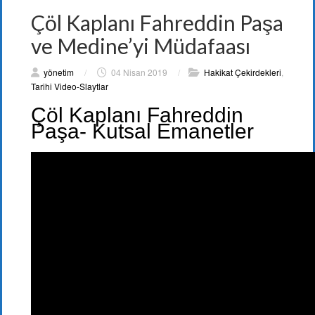
Çöl Kaplanı Fahreddin Paşa
ve Medine’yi Müdafaası
yönetim
/
04 Nisan 2019
/
Hakikat Çekirdekleri
,
Tarihi Video-Slaytlar
Çöl Kaplanı Fahreddin
Paşa- Kutsal Emanetler