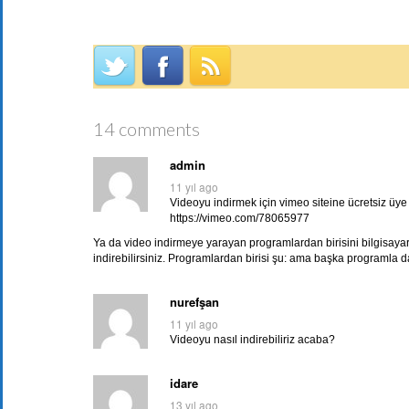
14 comments
admin
11 yıl ago
Videoyu indirmek için vimeo siteine ücretsiz üye o
https://vimeo.com/78065977
Ya da video indirmeye yarayan programlardan birisini bilgisayarın
indirebilirsiniz. Programlardan birisi şu: ama başka programla da
nurefşan
11 yıl ago
Videoyu nasıl indirebiliriz acaba?
idare
13 yıl ago