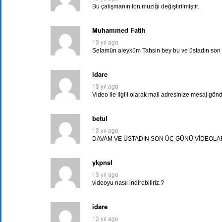
Bu çalışmanın fon müziği değiştirilmiştir.
Muhammed Fatih
13 yıl ago
Selamün aleyküm Tahsin bey bu ve üstadın son 3
idare
13 yıl ago
Video ile ilgili olarak mail adresinize mesaj gönde
betul
13 yıl ago
DAVAM VE ÜSTADIN SON ÜÇ GÜNÜ VİDEOLAR
ykpnsl
13 yıl ago
videoyu nasıl indirebiliriz.?
idare
13 yıl ago