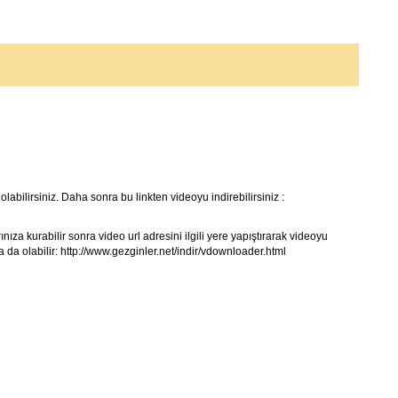
labilirsiniz. Daha sonra bu linkten videoyu indirebilirsiniz :
ıza kurabilir sonra video url adresini ilgili yere yapıştırarak videoyu
 da olabilir:
http://www.gezginler.net/indir/vdownloader.html