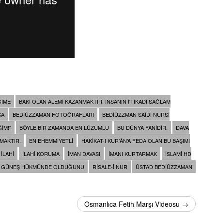
ĞIME
BAKI OLAN ALEMI KAZANMAKTIR. INSANIN I'TIKADI SAĞLAM
SA
BEDIÜZZAMAN FOTOĞRAFLARI
BEDIÜZZMAN SAIDI NURSI
IM!"
BÖYLE BIR ZAMANDA EN LÜZUMLU
BU DÜNYA FANIDIR.
DAVA
RMAKTIR.
EN EHEMMIYETLI
HAKIKAT-I KUR’ÂN’A FEDA OLAN BU BAŞIMI
 ILAHI
ILAHI KORUMA
IMAN DAVASI
IMANI KURTARMAK
ISLAMI HD
IR GÜNEŞ HÜKMÜNDE OLDUĞUNU
RISALE-I NUR
ÜSTAD BEDIÜZZAMAN
Osmanlıca Fetih Marşı Videosu →