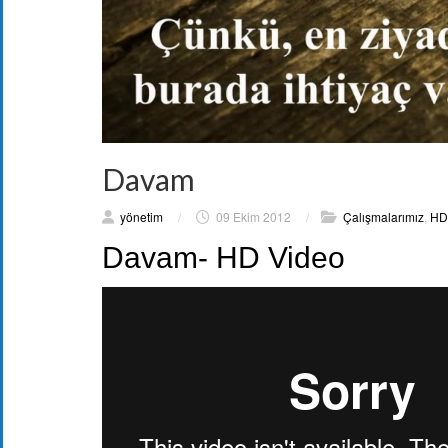
Davam
yönetim
/
09 Ekim 2012
/
Çalışmalarımız
,
HD 
Davam- HD Video