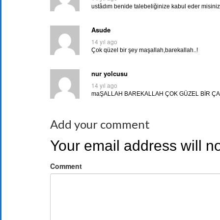
ustâdım benide talebeliğinize kabul eder misiniz
Asude
14 yıl ago
Çok qüzel bir şey maşallah,barekallah..!
nur yolcusu
14 yıl ago
maŞALLAH BAREKALLAH ÇOK GÜZEL BİR ÇAL
Add your comment
Your email address will n
Comment