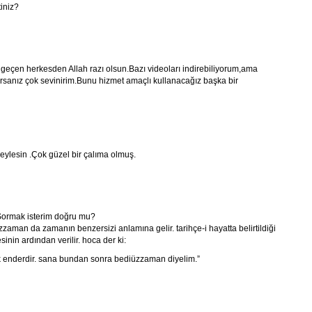
iniz?
geçen herkesden Allah razı olsun.Bazı videoları indirebiliyorum,ama
rsanız çok sevinirim.Bunu hizmet amaçlı kullanacağız başka bir
eylesin .Çok güzel bir çalıma olmuş.
Sormak isterim doğru mu?
zzaman da zamanın benzersizi anlamına gelir. tarihçe-i hayatta belirtildiği
inin ardından verilir. hoca der ki:
ok enderdir. sana bundan sonra bediüzzaman diyelim.”