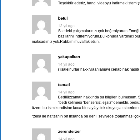
Teşekkür ederiz, hangi videoyu indirmek istemişt
betul
13 yıl ago
Sitedeki çalışmalarınızı çok beğeniyorum.Emeği 
bazılarını indiremiyorum.Bu konuda yardımcı olu
maksadımız yok.Rabbim muvaffak etsin.
yakupalkan
14 yıl ago
r isaleinurlarıhakkıylaanlamayı cenabıhak nasib 
ismail
14 yıl ago
Bediiüzzaman hakkında şu bilgileri bulmuşum. 
“bedi kelimesi “benzersiz, eşsiz” demektir. bediü
üzere bu isim kendisine koca bir sayfayı tek okuyuşta ezberlemes
“zeka ile hafızanın bir insanda bu denli seviyede toplanması ç
zerenderzer
14 yıl ago