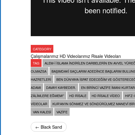
CATEGORY
Çalışmalarımız
HD Videolarımız
Risale Videoları
TAG
ALEM-I ISLAMA INDIRILEN DARBELERIN EN AVVEL YÜRE
OLMAZSA
BAŞIMDAKI SAÇLARIM ADEDINCE BAŞLARIM BULUN
HAZRETLERI
BEN DÜNYAYA ISPAT EDECEĞIM VE GÖSTERECEĞ
ADAMI
DAVAYI KAYBEDER.
EN BIRINCI VAZIFE IMANI KURTA
ZÂLIMLERE EĞMEM!”
HD RISALE
HD RISALE VIDEO
HIFZ-I
VIDEOLAR
KUR'AN'IN SÖNMEZ VE SÖNDÜRÜLMEZ MANEVÎ B
VAN KALESI
VAZIFE
← Black Sand