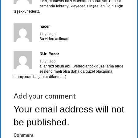
Evet, maalesef bazı videolarda sorun var. En kısa
zamanda tekrar yükleyeceğiz inşaallah. İlginiz için
teşekkür ederiz.
hacer
11 yıl ago
Bu video acilmadi
NUr_Yazar
16 yıl ago
allar razi olsun abi…vedeolar cok güzel ama birde
seslendirmeli olsa daha da güzel olacağına
inanıyorum başarılar dilerim…:)
Add your comment
Your email address will not
be published.
Comment