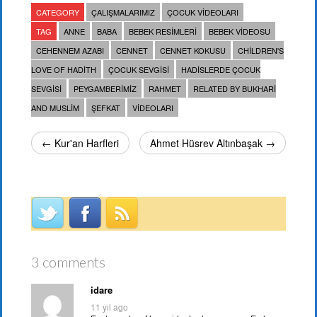
CATEGORY
ÇALIŞMALARIMIZ
ÇOCUK VIDEOLARI
TAG
ANNE
BABA
BEBEK RESIMLERI
BEBEK VIDEOSU
CEHENNEM AZABI
CENNET
CENNET KOKUSU
CHILDREN'S
LOVE OF HADITH
ÇOCUK SEVGISI
HADISLERDE ÇOCUK
SEVGISI
PEYGAMBERIMIZ
RAHMET
RELATED BY BUKHARI
AND MUSLIM
ŞEFKAT
VIDEOLARI
← Kur'an Harfleri
Ahmet Hüsrev Altınbaşak →
3 comments
idare
11 yıl ago