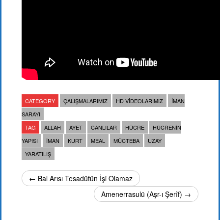
CATEGORY
ÇALIŞMALARIMIZ
HD VIDEOLARIMIZ
İMAN
SARAYI
TAG
ALLAH
AYET
CANLILAR
HÜCRE
HÜCRENIN
YAPISI
IMAN
KURT
MEAL
MÜCTEBA
UZAY
YARATILIŞ
← Bal Arısı Tesadüfün İşi Olamaz
Amenerrasulü (Aşr-ı Şerîf) →