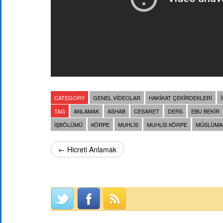
CATEGORY
GENEL VIDEOLAR
HAKIKAT ÇEKIRDEKLERI
TAG
ANLAMAK
ASHAB
CESARET
DERS
EBU BEKIR
IŞBÖLÜMÜ
KÖRPE
MUHLIS
MUHLIS KÖRPE
MÜSLÜMA
← Hicreti Anlamak