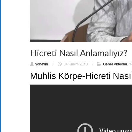
Hicreti Nasıl Anlamalıyız?
yönetim
/
04 Kasım 2013
/
Genel Videolar
,
Ha
Muhlis Körpe-Hicreti Nası