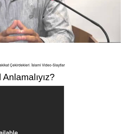
kikat Çekirdekleri
,
İslami Video-Slaytlar
l Anlamalıyız?