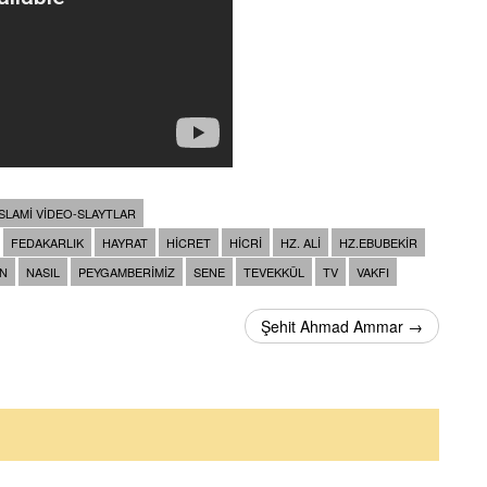
İSLAMI VIDEO-SLAYTLAR
FEDAKARLIK
HAYRAT
HICRET
HICRI
HZ. ALI
HZ.EBUBEKIR
N
NASIL
PEYGAMBERIMIZ
SENE
TEVEKKÜL
TV
VAKFI
Şehit Ahmad Ammar →