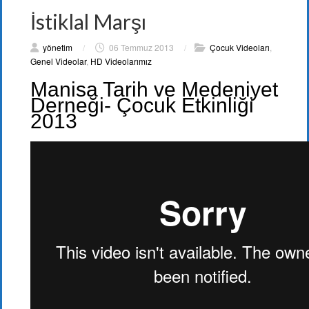
İstiklal Marşı
yönetim
/
06 Temmuz 2013
/
Çocuk Videoları
,
Genel Videolar
,
HD Videolarımız
Manisa Tarih ve Medeniyet
Derneği- Çocuk Etkinliği
2013