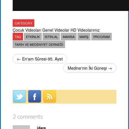
CATEGORY
Çocuk Videoları
Genel Videolar
HD Videolarımız
TAG
ETKINLIK
ISTIKLAL
MANISA
MARŞ
PROGRAM
TARIH VE MEDENIYET DERNEĞI
← En'am Sûresi-95. Ayet
Medine'nin İki Güneşi →
2 comments
idare