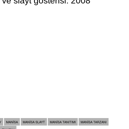
r ve slayt gösterisi. 2008
Y
MANISA
MANISA SLAYT
MANISA TANITIMI
MANISA TARZANI