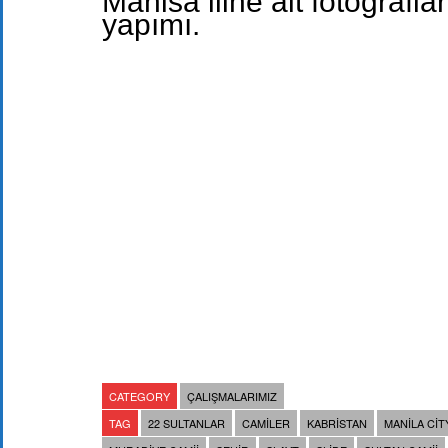
Manisa iline ait fotoğrafla
yapımı.
CATEGORY
ÇALIŞMALARIMIZ
TAG
22 SULTANLAR
CAMILER
KABRISTAN
MANILA CIT