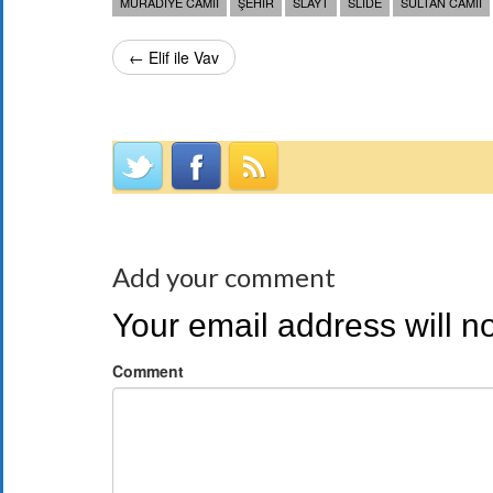
MURADIYE CAMII
ŞEHIR
SLAYT
SLIDE
SULTAN CAMII
← Elif ile Vav
Add your comment
Your email address will n
Comment