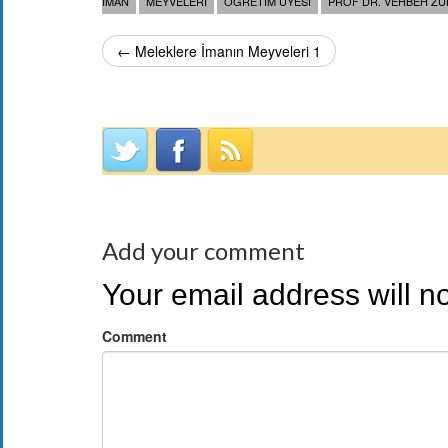
IMAN
MEYVELERI
ÖĞRETIM ÜYESI
PROF DR. VEHBEH ZU
← Meleklere İmanın Meyveleri 1
Add your comment
Your email address will n
Comment