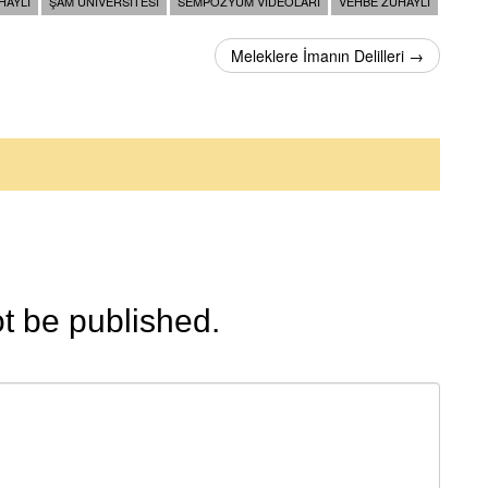
HAYLI
ŞAM ÜNIVERSITESI
SEMPOZYUM VIDEOLARI
VEHBE ZUHAYLI
Meleklere İmanın Delilleri →
ot be published.