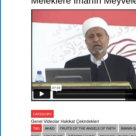
Meleklere İmanın Meyvele
CATEGORY
Genel Videolar
Hakikat Çekirdekleri
TAG
AKAID
FRUITS OF THE ANGELS OF FAITH
IMANIN Ş