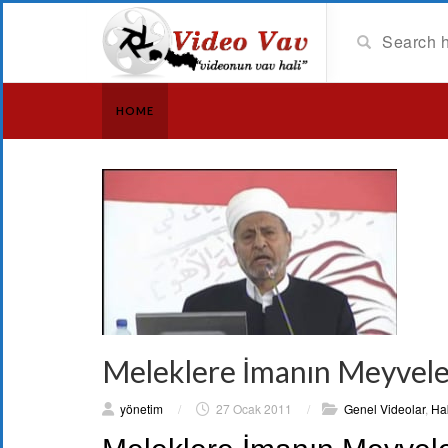
HOME
Meleklere İmanın Meyvele
yönetim
/
27 Ocak 2011
/
Genel Videolar
,
Hak