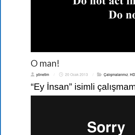
O man!
yönetim
/
20 Ocak 2013
/
Çalışmalarımız
,
HD
“Ey İnsan” isimli çalışmam