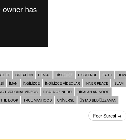
BELIEF
CREATION
DENIAL
DISBELIEF
EXISTENCE
FAITH
HOW
SI
IMAN
INGILIZCE
INGILIZCE VIDEOLAR
INNER PEACE
ISLAM
MOTIVATIONAL VIDEOS
RISALA OF NURSI
RISALAH AN-NOOR
THE BOOK
TRUE MANHOOD
UNIVERSE
ÜSTAD BEDIÜZZAMAN
Fecr Suresi →