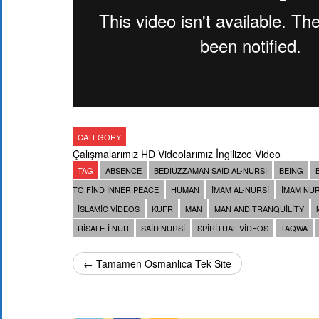
CATEGORY
Çalışmalarımız
HD Videolarımız
İngilizce Video
TAG
ABSENCE
BEDIUZZAMAN SAID AL-NURSI
BEING
TO FIND INNER PEACE
HUMAN
IMAM AL-NURSI
IMAM NUR
ISLAMIC VIDEOS
KUFR
MAN
MAN AND TRANQUILITY
RISALE-I NUR
SAID NURSI
SPIRITUAL VIDEOS
TAQWA
← Tamamen Osmanlıca Tek Site