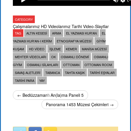
CATEGORY
Çalışmalarımız
HD Videolarımız
Tarihi Video-Slaytlar
TAG
ALTIN KESESI
ARMA
EL YAZMASI KUR'AN
EL
YAZMASI KUR'AN-I KERIM
ETNOGRAFYA MÜZESI
GIYIM
KUŞAM
HD VIDEO
IŞLEME
KEMER
MANISA MÜZESI
MEHTER VIDEOLARI
OK
OSMANLI DÖNEMI
OSMANLI
GIYIM
OSMANLI SILAHLARI
OTTOMAN
OTTOMAN ROOM
SAVAŞ ALETLERI
TABANCA
TAHTA KAŞIK
TARIHI EŞYALAR
TARIHI PARA
YAY
← Bediüzzaman'ı An(la)ma Paneli 5
Panorama 1453 Müzesi Çekimleri →