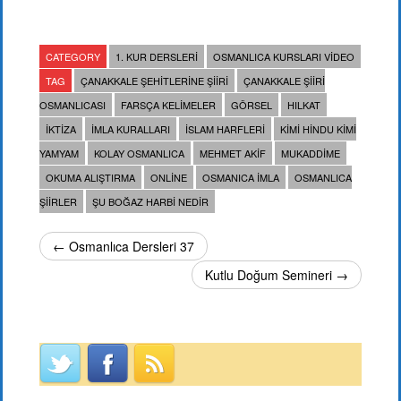
CATEGORY
1. KUR DERSLERI
OSMANLICA KURSLARI VIDEO
TAG
ÇANAKKALE ŞEHITLERINE ŞIIRI
ÇANAKKALE ŞIIRI
OSMANLICASI
FARSÇA KELIMELER
GÖRSEL
HILKAT
IKTIZA
IMLA KURALLARI
ISLAM HARFLERI
KIMI HINDU KIMI
YAMYAM
KOLAY OSMANLICA
MEHMET AKIF
MUKADDIME
OKUMA ALIŞTIRMA
ONLINE
OSMANICA IMLA
OSMANLICA
ŞIIRLER
ŞU BOĞAZ HARBI NEDIR
← Osmanlıca Dersleri 37
Kutlu Doğum Semineri →