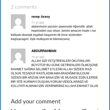
2 comments
recep özsoy
11 yıl ago
atalarımızın yazısını sayenızde öğrendik .allah
hepinizden razı olsun. benim amacım risale i nur
külliyatı okumak inşallah başarırım ilk önce sözlerden
başlıyacagım. öyle mutluyum ki bilemezsınız.
ABDURRAHMAN
16 yıl ago
ALLAH SİZİ YETŞTİRENLERİ OKUTANLARI
BÜYÜTÜP BU GÜNE GETİRENLERİ ÖLMÜŞÜNE
RAHMET SAĞINA SELAMET EYLESİN ALLAH SİZDEN RAZI
OLSUN.TESADUF RASTLADIM AMA ARADIĞIMI BULDUM
SİZDEN BİR ARZUM VAR BANA İZİN VE MUSADE EDİN İLERİDE
BİR SİTE KURMAYI DUŞUNUYORUM VİDEOLARINIZI VE
KÜLLİYATI ALMAMA İZİN VERİRMİSİNİZ ALLAHA EMANET OLUN
Add your comment