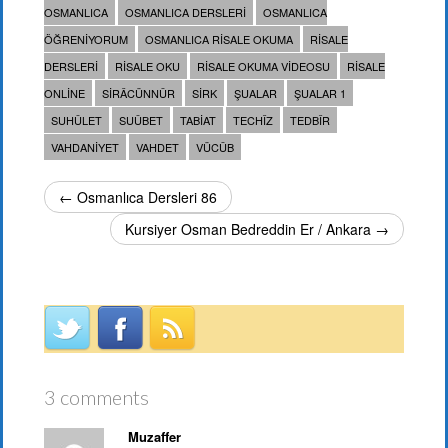
OSMANLICA
OSMANLICA DERSLERI
OSMANLICA
ÖĞRENIYORUM
OSMANLICA RISALE OKUMA
RISALE
DERSLERI
RISALE OKU
RISALE OKUMA VIDEOSU
RISALE
ONLINE
SIRÂCÜNNÛR
SIRK
ŞUALAR
ŞUALAR 1
SUHÛLET
SUÛBET
TABIAT
TECHÎZ
TEDBÎR
VAHDANIYET
VAHDET
VÜCÛB
← Osmanlıca Dersleri 86
Kursiyer Osman Bedreddin Er / Ankara →
3 comments
Muzaffer