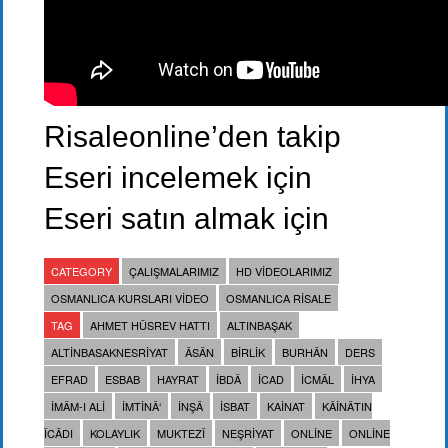
Risaleonline’den takip
Eseri incelemek için
Eseri satın almak için
CATEGORY
ÇALIŞMALARIMIZ
HD VIDEOLARIMIZ
OSMANLICA KURSLARI VIDEO
OSMANLICA RISALE
TAG
AHMET HÜSREV HATTI
ALTINBAŞAK
ALTINBASAKNESRIYAT
ÂSÂN
BIRLIK
BURHÂN
DERS
EFRAD
ESBAB
HAYRAT
IBDÂ
ICAD
ICMÂL
IHYA
İMÂM-I ALI
IMTINÂ‘
INŞÂ
ISBAT
KAINAT
KÂINÂTIN
ÎCÂDI
KOLAYLIK
MUKTEZÎ
NEŞRIYAT
ONLINE
ONLINE