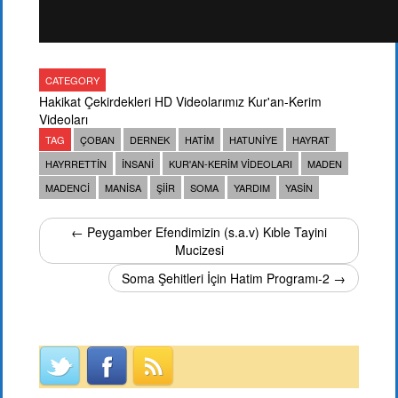
CATEGORY
Hakikat Çekirdekleri
HD Videolarımız
Kur'an-Kerim
Videoları
TAG
ÇOBAN
DERNEK
HATIM
HATUNIYE
HAYRAT
HAYRRETTIN
INSANI
KUR'AN-KERIM VIDEOLARI
MADEN
MADENCI
MANISA
ŞIIR
SOMA
YARDIM
YASIN
← Peygamber Efendimizin (s.a.v) Kıble Tayini
Mucizesi
Soma Şehitleri İçin Hatim Programı-2 →