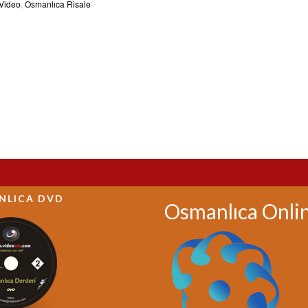
 Video
,
Osmanlıca Risale
NLICA DVD
Osmanlıca Onli