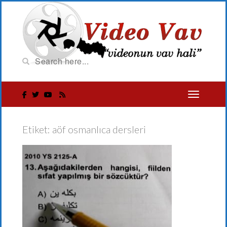
Etiket:
aöf osmanlıca dersleri