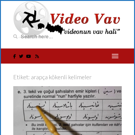
Etiket:
arapça kökenli kelimeler