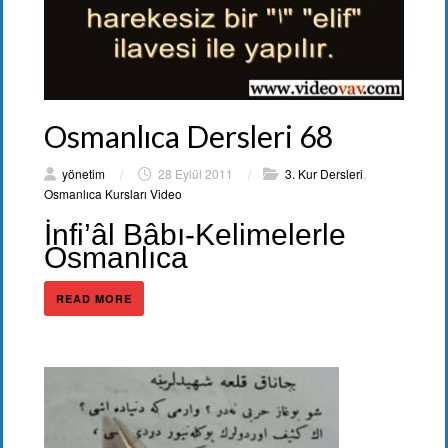
Osmanlıca Dersleri 68
yönetim
/
28 Eylül 2011
/
3. Kur Dersleri
,
Osmanlıca Kursları Video
İnfi’âl Bâbı-Kelimelerle
Osmanlıca
READ MORE