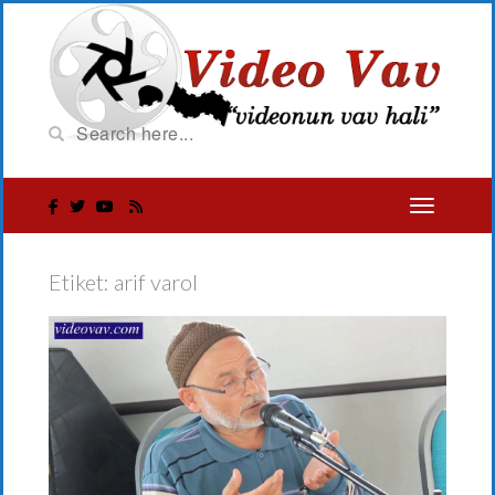
Etiket:
arif varol