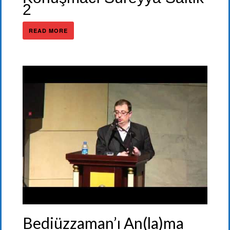
2
READ MORE
Bediüzzaman’ı An(la)ma