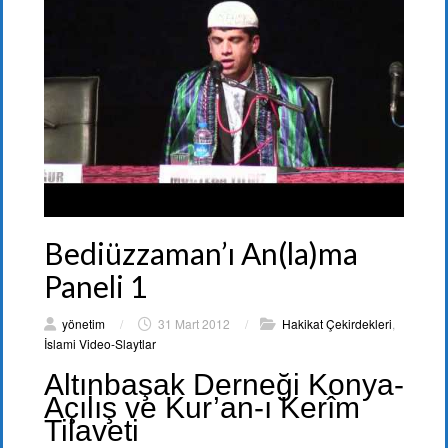
Bediüzzaman’ı An(la)ma
Paneli 1
yönetim
/
31 Mart 2012
/
Hakikat Çekirdekleri
,
İslami Video-Slaytlar
Altınbaşak Derneği Konya-
Açılış ve Kur’an-ı Kerîm
Tilaveti