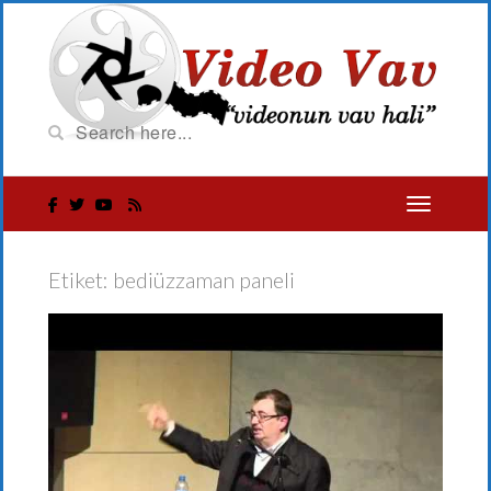
Etiket:
bediüzzaman paneli