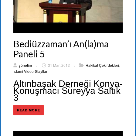
Bediüzzaman’ı An(la)ma
Paneli 5
yönetim
/
31 Mart 2012
/
Hakikat Çekirdekleri
,
İslami Video-Slaytlar
Altınbaşak Derneği Konya-
Konuşmacı Süreyya Saltık
3
READ MORE