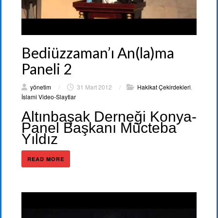
Bediüzzaman’ı An(la)ma
Paneli 2
yönetim
/
31 Mart 2012
/
Hakikat Çekirdekleri
,
İslami Video-Slaytlar
Altınbaşak Derneği Konya-
Panel Başkanı Mücteba
Yıldız
READ MORE