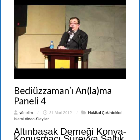
Bediüzzaman’ı An(la)ma
Paneli 4
yönetim
/
31 Mart 2012
/
Hakikat Çekirdekleri
,
İslami Video-Slaytlar
Altınbaşak Derneği Konya-
Konuşmacı Süreyya Saltık