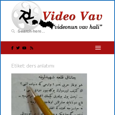
Etiket:
ders anlatımı