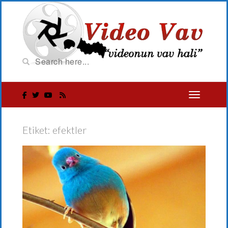
Etiket:
efektler