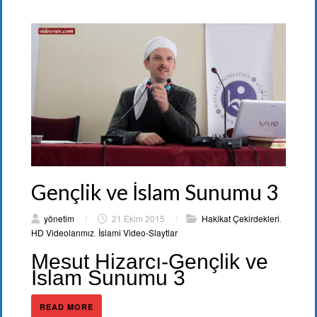
Gençlik ve İslam Sunumu 3
yönetim
/
21 Ekim 2015
/
Hakikat Çekirdekleri
,
HD Videolarımız
,
İslami Video-Slaytlar
Mesut Hizarcı-Gençlik ve
İslam Sunumu 3
READ MORE