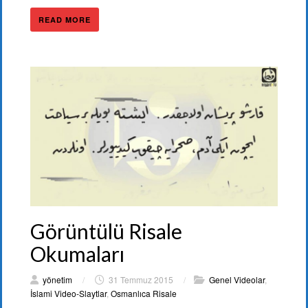
READ MORE
Görüntülü Risale
Okumaları
yönetim
/
31 Temmuz 2015
/
Genel Videolar
,
İslami Video-Slaytlar
,
Osmanlıca Risale