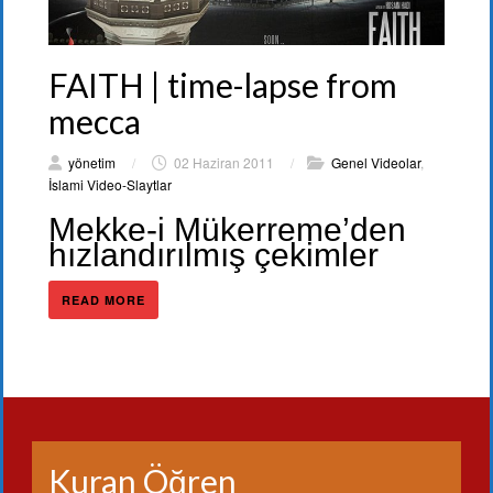
FAITH | time-lapse from
mecca
yönetim
/
02 Haziran 2011
/
Genel Videolar
,
İslami Video-Slaytlar
Mekke-i Mükerreme’den
hızlandırılmış çekimler
READ MORE
Kuran Öğren