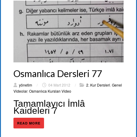
Osmanlıca Dersleri 77
yönetim
/
04 Mart 2012
/
2. Kur Dersleri
,
Genel
Videolar
,
Osmanlıca Kursları Video
Tamamlayıcı İmlâ
Kaideleri 7
READ MORE