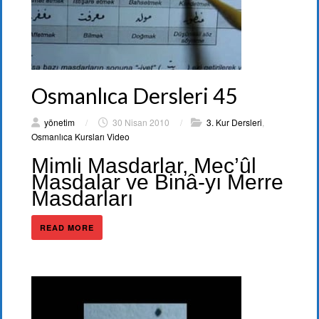
Osmanlıca Dersleri 45
yönetim
/
30 Nisan 2010
/
3. Kur Dersleri
,
Osmanlıca Kursları Video
Mimli Masdarlar, Mec’ûl
Masdalar ve Binâ-yı Merre
Masdarları
READ MORE