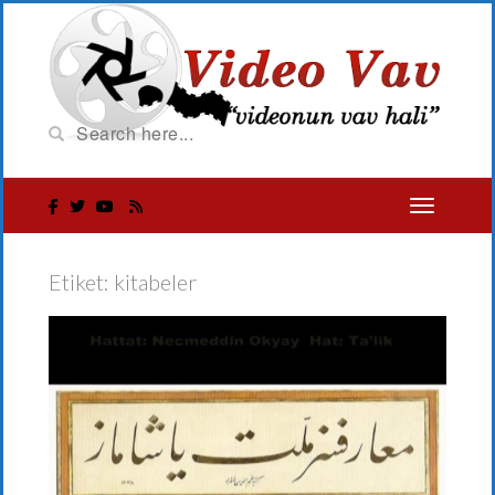
Etiket:
kitabeler