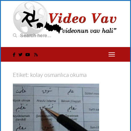
Etiket:
kolay osmanlıca okuma