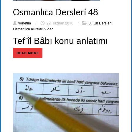
Osmanlıca Dersleri 48
yönetim
/
22 Haziran 2010
/
3. Kur Dersleri
,
Osmanlıca Kursları Video
Tef’îl Bâbı konu anlatımı
READ MORE