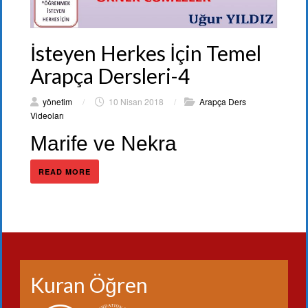
İsteyen Herkes İçin Temel
Arapça Dersleri-4
yönetim
/
10 Nisan 2018
/
Arapça Ders
Videoları
Marife ve Nekra
READ MORE
Kuran Öğren