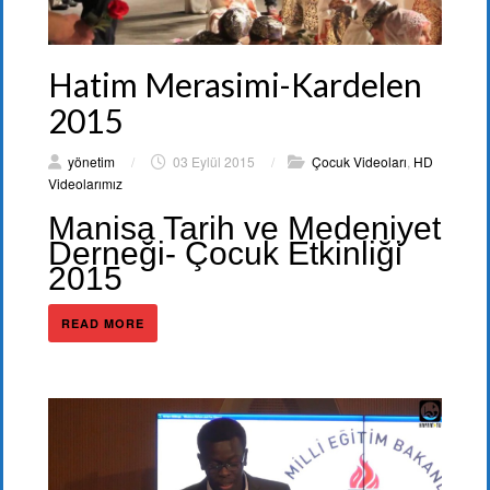
Hatim Merasimi-Kardelen
2015
yönetim
/
03 Eylül 2015
/
Çocuk Videoları
,
HD
Videolarımız
Manisa Tarih ve Medeniyet
Derneği- Çocuk Etkinliği
2015
READ MORE