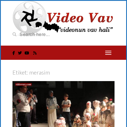
Etiket:
merasim