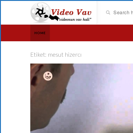
HOME
Etiket:
mesut hizercı