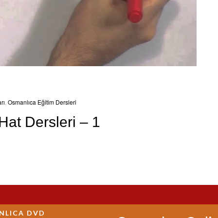
rı
,
Osmanlıca Eğitim Dersleri
at Dersleri – 1
NLICA DVD