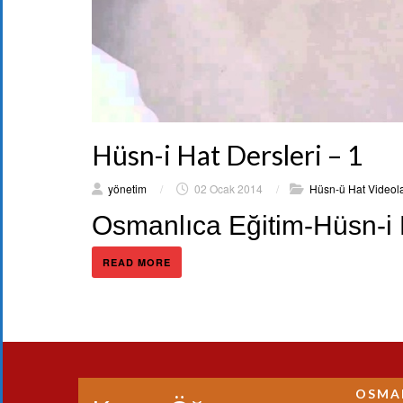
Hüsn-i Hat Dersleri – 1
yönetim
/
02 Ocak 2014
/
Hüsn-ü Hat Videola
Osmanlıca Eğitim-Hüsn-i H
READ MORE
OSMA