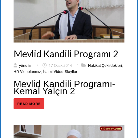
Mevlid Kandili Programı 2
yönetim
/
17 Ocak 2014
/
Hakikat Çekirdekleri
,
HD Videolarımız
,
İslami Video-Slaytlar
Mevlid Kandili Programı-
Kemal Yalçın 2
READ MORE