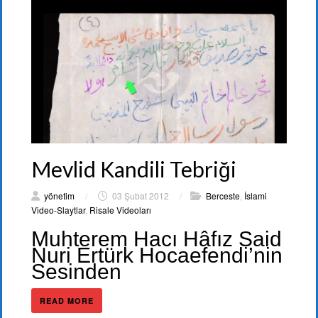
Mevlid Kandili Tebriği
yönetim
/
03 Şubat 2012
/
Berceste
,
İslami
Video-Slaytlar
,
Risale Videoları
Muhterem Hacı Hâfız Said
Nuri Ertürk Hocaefendi’nin
Sesinden
READ MORE