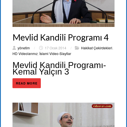
Mevlid Kandili Programı 4
yönetim
/
17 Ocak 2014
/
Hakikat Çekirdekleri
,
HD Videolarımız
,
İslami Video-Slaytlar
Mevlid Kandili Programı-
Kemal Yalçın 3
READ MORE