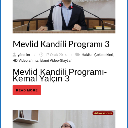
Mevlid Kandili Programı 3
yönetim
/
17 Ocak 2014
/
Hakikat Çekirdekleri
,
HD Videolarımız
,
İslami Video-Slaytlar
Mevlid Kandili Programı-
Kemal Yalçın 3
READ MORE