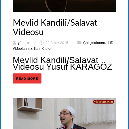
Mevlid Kandili/Salavat
Videosu
yönetim
/
22 Aralık 2015
/
Çalışmalarımız
,
HD
Videolarımız
,
İlahi Klipleri
Mevlid Kandili/Salavat
Videosu Yusuf KARAGÖZ
READ MORE