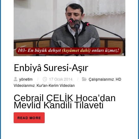
Enbiyâ Suresi-Aşır
yönetim
/
17 Ocak 2014
/
Çalışmalarımız
,
HD
Videolarımız
,
Kur'an-Kerim Videoları
Cebrail ÇELİK Hoca’dan
Mevlid Kandili Tilaveti
READ MORE