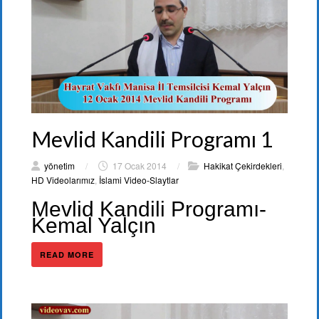
Mevlid Kandili Programı 1
yönetim
/
17 Ocak 2014
/
Hakikat Çekirdekleri
,
HD Videolarımız
,
İslami Video-Slaytlar
Mevlid Kandili Programı-
Kemal Yalçın
READ MORE