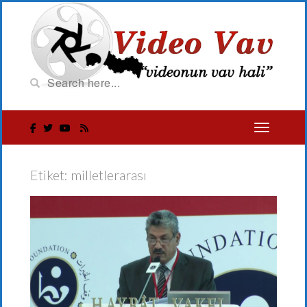
Etiket:
milletlerarası