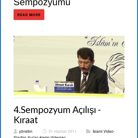
Sempozyumu
READ MORE
4.Sempozyum Açılışı -
Kıraat
yönetim
/
01 Haziran 2011
/
İslami Video-
Slaytlar
,
Kur'an-Kerim Videoları