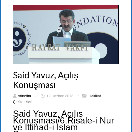
Said Yavuz, Açılış
Konuşması
yönetim
/
12 Haziran 2013
/
Hakikat
Çekirdekleri
Said Yavuz, Açılış
Konuşması/6.Risale-i Nur
ve İttihad-ı İslam