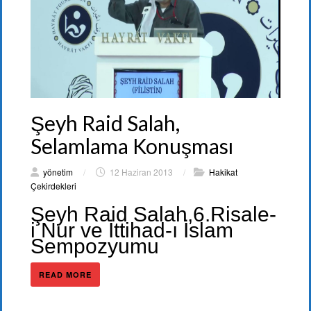
Şeyh Raid Salah,
Selamlama Konuşması
yönetim
/
12 Haziran 2013
/
Hakikat
Çekirdekleri
Şeyh Raid Salah,6.Risale-
i Nur ve İttihad-ı İslam
Sempozyumu
READ MORE