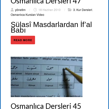
Osmanlıca Dersleri 47
yönetim
/
18 Haziran 2010
/
3. Kur Dersleri
,
Osmanlıca Kursları Video
Sülasî Masdarlardan İf’al
Babı
READ MORE
Osmanlıca Dersleri 45