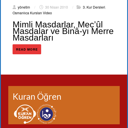
yönetim
/
30 Nisan 2010
/
3. Kur Dersleri
,
Osmanlıca Kursları Video
Mimli Masdarlar, Mec’ûl
Masdalar ve Binâ-yı Merre
Masdarları
READ MORE
Kuran Öğren