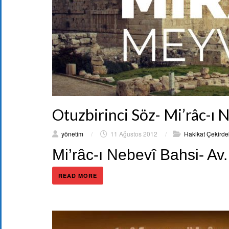
Otuzbirinci Söz- Mi’râc-ı 
yönetim
/
11 Ağustos 2012
/
Hakikat Çekirdek
Mi’râc-ı Nebevî Bahsi- Av
READ MORE