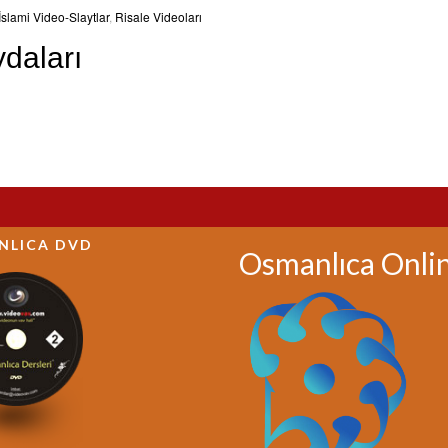
İslami Video-Slaytlar
,
Risale Videoları
daları
NLICA DVD
Osmanlıca Onli