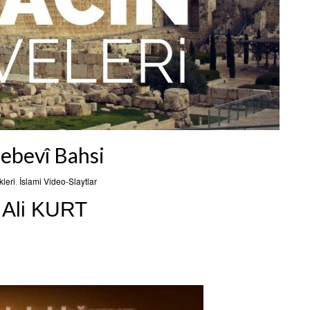
Nebevî Bahsi
leri
,
İslami Video-Slaytlar
. Ali KURT