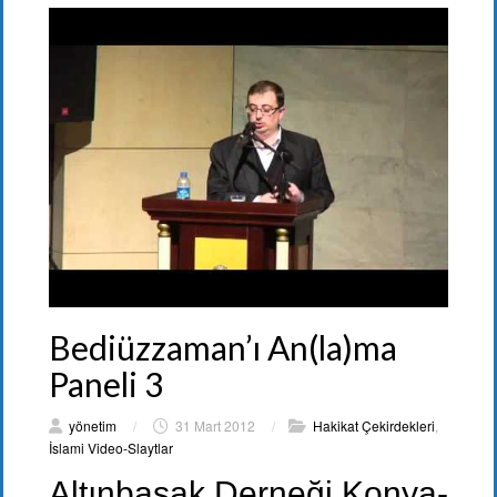
Bediüzzaman’ı An(la)ma
Paneli 3
yönetim
/
31 Mart 2012
/
Hakikat Çekirdekleri
,
İslami Video-Slaytlar
Altınbaşak Derneği Konya-