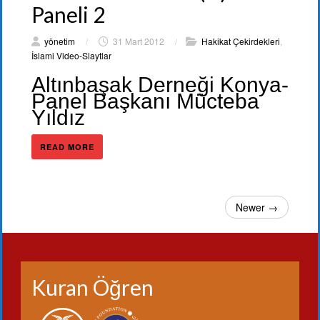
Paneli 2
yönetim
/
31 Mart 2012
/
Hakikat Çekirdekleri
,
İslami Video-Slaytlar
Altınbaşak Derneği Konya-
Panel Başkanı Mücteba
Yıldız
READ MORE
Newer →
Kuran Öğren