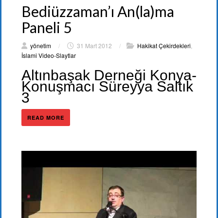
Bediüzzaman’ı An(la)ma
Paneli 5
yönetim
/
31 Mart 2012
/
Hakikat Çekirdekleri
,
İslami Video-Slaytlar
Altınbaşak Derneği Konya-
Konuşmacı Süreyya Saltık
3
READ MORE