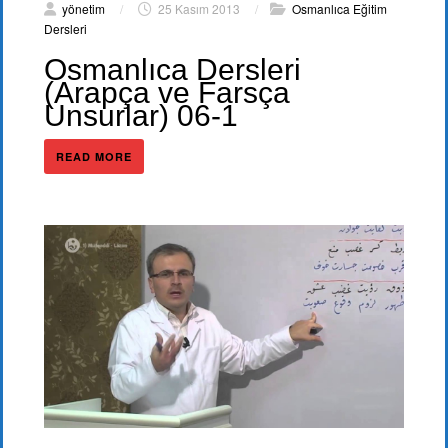
yönetim
/
25 Kasım 2013
/
Osmanlıca Eğitim
Dersleri
Osmanlıca Dersleri
(Arapça ve Farsça
Unsurlar) 06-1
READ MORE