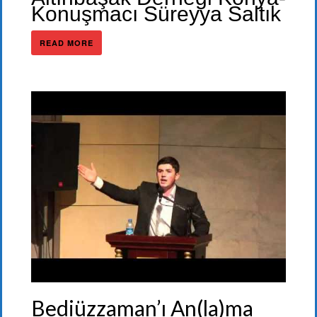
Konuşmacı Süreyya Saltık
READ MORE
Bediüzzaman’ı An(la)ma