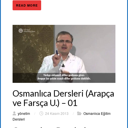
READ MORE
Osmanlıca Dersleri (Arapça
ve Farsça U.) – 01
yönetim
/
24 Kasım 2013
/
Osmanlıca Eğitim
Dersleri