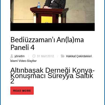
Bediüzzaman’ı An(la)ma
Paneli 4
yönetim
/
31 Mart 2012
/
Hakikat Çekirdekleri
,
İslami Video-Slaytlar
Altınbaşak Derneği Konya-
Konuşmacı Süreyya Saltık
2
READ MORE