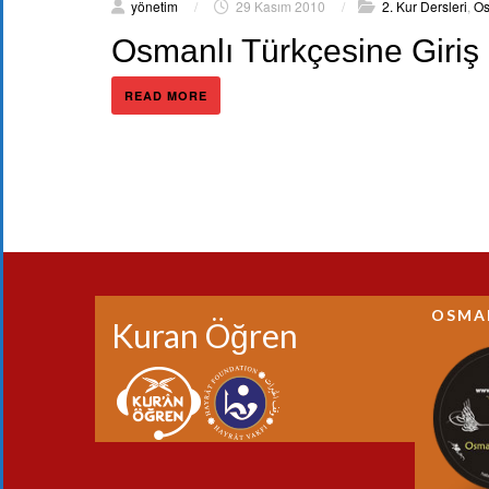
yönetim
/
29 Kasım 2010
/
2. Kur Dersleri
,
Os
Osmanlı Türkçesine Giriş 
READ MORE
OSMA
Kuran Öğren