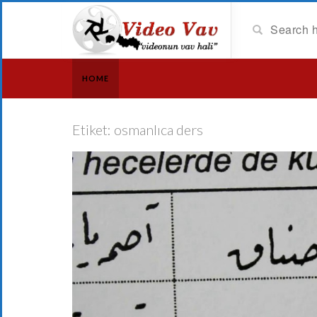
HOME
Etiket:
osmanlıca ders