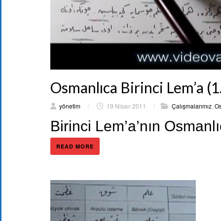
Osmanlıca Birinci Lem’a (
yönetim
/
19 Nisan 2011
/
Çalışmalarımız
,
Os
Birinci Lem’a’nın Osman
READ MORE