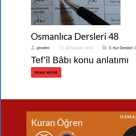
Osmanlıca Dersleri 48
yönetim
/
22 Haziran 2010
/
3. Kur Dersleri
,
Tef’îl Bâbı konu anlatımı
READ MORE
OSMA
Kuran Öğren