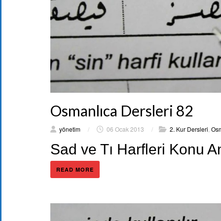
Osmanlıca Dersleri 82
yönetim
/
06 Ocak 2013
/
2. Kur Dersleri
,
Osm
Sad ve Tı Harfleri Konu A
READ MORE