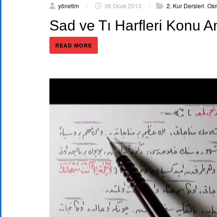
yönetim
/
06 Ocak 2013
/
2. Kur Dersleri
,
Osm
Sad ve Tı Harfleri Konu A
READ MORE