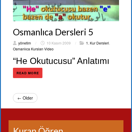
Osmanlıca Dersleri 5
yönetim
/
10 Kasım 2009
/
1. Kur Dersleri
,
Osmanlıca Kursları Video
“He Okutucusu” Anlatımı
READ MORE
← Older
Kuran Öğren