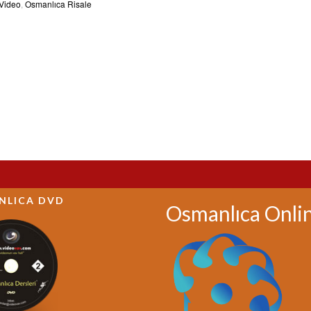
 Video
,
Osmanlıca Risale
NLICA DVD
Osmanlıca Onli