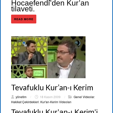
Hocaefendi’den Kur’an
tilaveti.
READ MORE
Tevafuklu Kur’an-ı Kerim
yönetim
/
18 Kasım 2009
/
Genel Videolar
,
Hakikat Çekirdekleri
,
Kur'an-Kerim Videoları
Tevafuklu Kur’an-ı Kerim’i