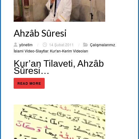
Ahzâb Sûresi
yönetim
/
14 Şubat 2011
/
Çalışmalarımız
,
İslami Video-Slaytlar
,
Kur'an-Kerim Videoları
Kur’an Tilaveti, Ahzâb
Sûresi…
READ MORE