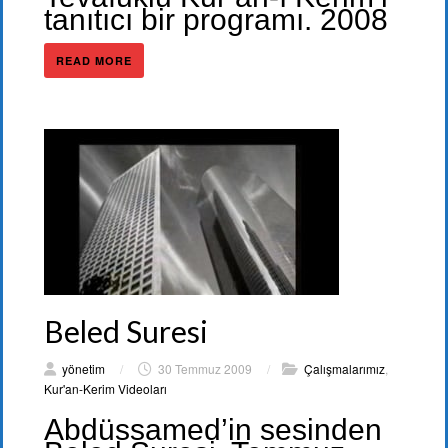
tanıtıcı bir programı. 2008
READ MORE
Beled Suresi
yönetim
/
30 Temmuz 2009
/
Çalışmalarımız
,
Kur'an-Kerim Videoları
Abdüssamed’in sesinden