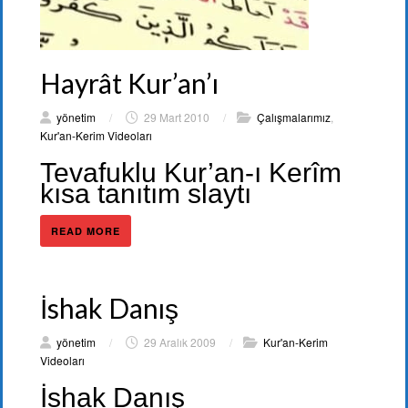
Hayrât Kur’an’ı
yönetim
/
29 Mart 2010
/
Çalışmalarımız
,
Kur'an-Kerim Videoları
Tevafuklu Kur’an-ı Kerîm
kısa tanıtım slaytı
READ MORE
İshak Danış
yönetim
/
29 Aralık 2009
/
Kur'an-Kerim
Videoları
İshak Danış