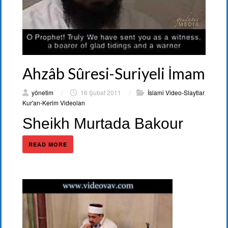
Ahzâb Sûresi-Suriyeli İmam
yönetim
/
16 Şubat 2011
/
İslami Video-Slaytlar
,
Kur'an-Kerim Videoları
Sheikh Murtada Bakour
READ MORE