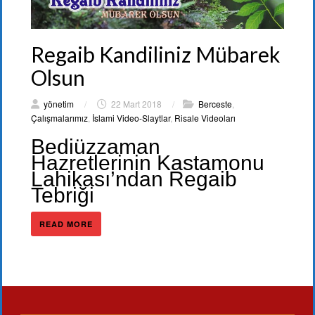
Regaib Kandiliniz Mübarek
Olsun
yönetim
/
22 Mart 2018
/
Berceste
,
Çalışmalarımız
,
İslami Video-Slaytlar
,
Risale Videoları
Bediüzzaman
Hazretlerinin Kastamonu
Lahikası’ndan Regaib
Tebriği
READ MORE