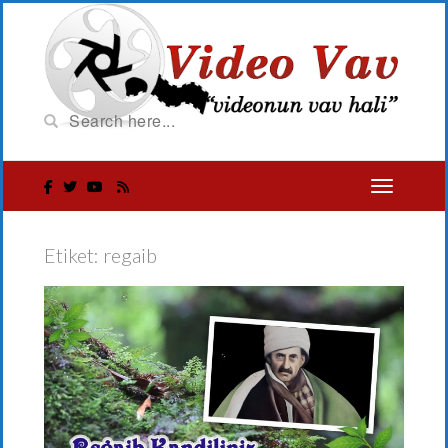
Etiket:
regaib