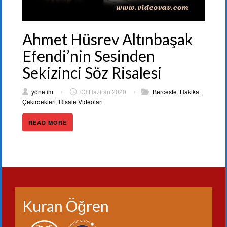
Ahmet Hüsrev Altınbaşak
Efendi’nin Sesinden
Sekizinci Söz Risalesi
yönetim
/
03 Haziran 2020
/
Berceste
,
Hakikat
Çekirdekleri
,
Risale Videoları
READ MORE
Kuran Öğren