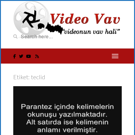
Etiket:
teclid