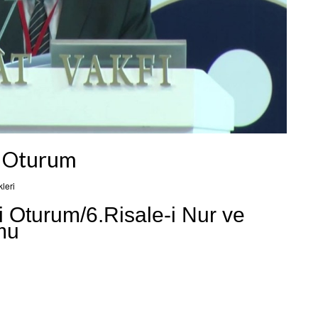
ci Oturum
leri
ci Oturum/6.Risale-i Nur ve
mu