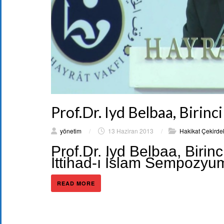
Prof.Dr. Iyd Belbaa, Birin
yönetim
/
13 Haziran 2013
/
Hakikat Çekirdek
Prof.Dr. Iyd Belbaa, Birin
İttihad-ı İslam Sempozyu
READ MORE