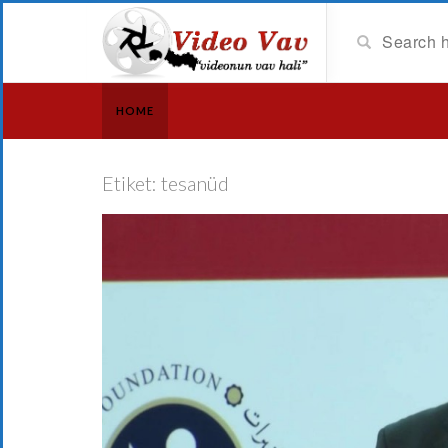
HOME
Etiket:
tesanüd