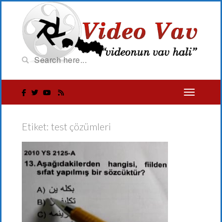
Etiket:
test çözümleri