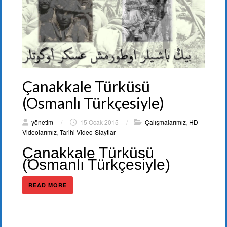
Çanakkale Türküsü
(Osmanlı Türkçesiyle)
yönetim
/
15 Ocak 2015
/
Çalışmalarımız
,
HD
Videolarımız
,
Tarihi Video-Slaytlar
Çanakkale Türküsü
(Osmanlı Türkçesiyle)
READ MORE