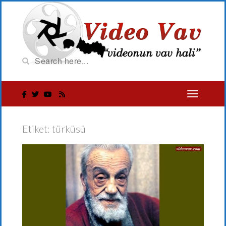
Etiket:
türküsü