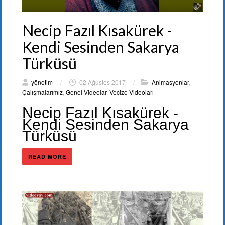
Necip Fazıl Kısakürek -
Kendi Sesinden Sakarya
Türküsü
yönetim
/
02 Ağustos 2017
/
Animasyonlar
,
Çalışmalarımız
,
Genel Videolar
,
Vecize Videoları
Necip Fazıl Kısakürek -
Kendi Sesinden Sakarya
Türküsü
READ MORE